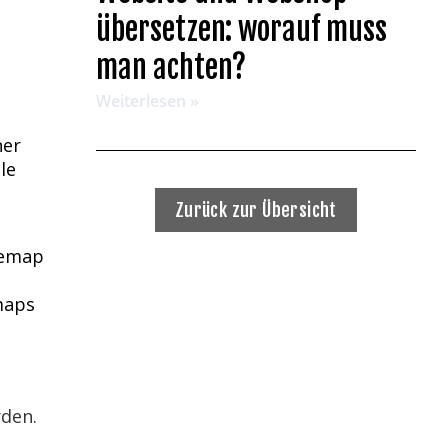
übersetzen: worauf muss
man achten?
Weiterlesen »
ner
le
Zurück zur Übersicht
temap
maps
rden.