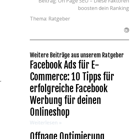
Beitrag: On Page SEO – Diese Faktoren
boosten dein Ranking
Thema:
Ratgeber
Weitere Beiträge aus unserem Ratgeber
Facebook Ads für E-
Commerce: 10 Tipps für
r
erfolgreiche Facebook
Werbung für deinen
Onlineshop
Weiterlesen »
Offpage Optimierung